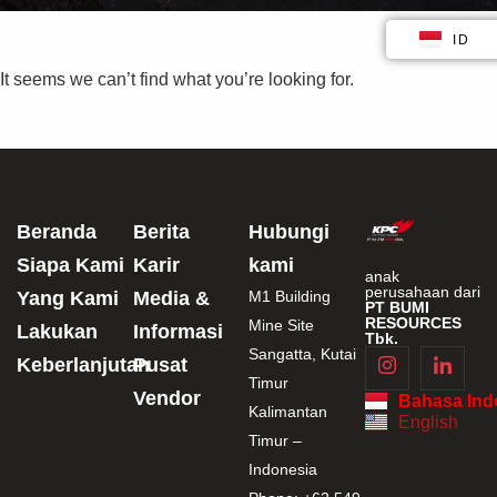
ID
EN
It seems we can’t find what you’re looking for.
Beranda
Berita
Hubungi
Siapa Kami
Karir
kami
anak
perusahaan dari
Yang Kami
Media &
M1 Building
PT BUMI
RESOURCES
Mine Site
Lakukan
Informasi
Tbk.
Sangatta, Kutai
Keberlanjutan
Pusat
Timur
Vendor
Bahasa Ind
Kalimantan
English
Timur –
Indonesia