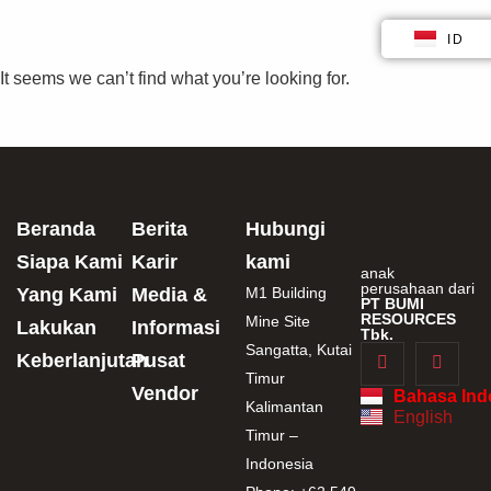
ID
EN
It seems we can’t find what you’re looking for.
Beranda
Berita
Hubungi
Siapa Kami
Karir
kami
anak
perusahaan dari
Yang Kami
Media &
M1 Building
PT BUMI
RESOURCES
Mine Site
Lakukan
Informasi
Tbk.
Sangatta, Kutai
Keberlanjutan
Pusat
Timur
Vendor
Bahasa Ind
Kalimantan
English
Timur –
Indonesia